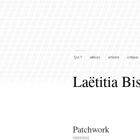
Qui ?
ailleurs
artistes
critique
Laëtitia Bi
Patchwork
03/03/2011