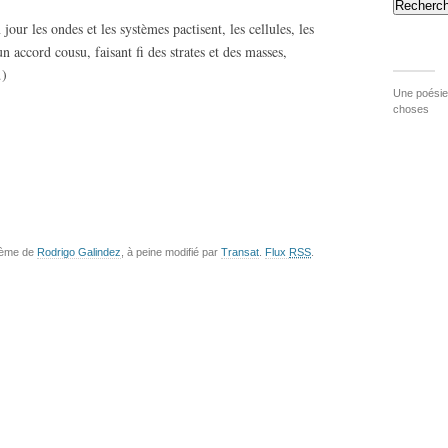
Recherch
ur les ondes et les systèmes pactisent, les cellules, les
 un accord cousu, faisant fi des strates et des masses,
…)
Une poésie 
choses
hème de
Rodrigo Galindez
, à peine modifié par
Transat
.
Flux
RSS
.