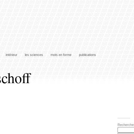
intérieur
les sciences
mots en forme
publications
schoff
Recherche