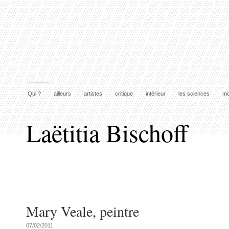
Qui ?
ailleurs
artistes
critique
intérieur
les sciences
mo
Laëtitia Bischoff
Mary Veale, peintre
07/02/2011