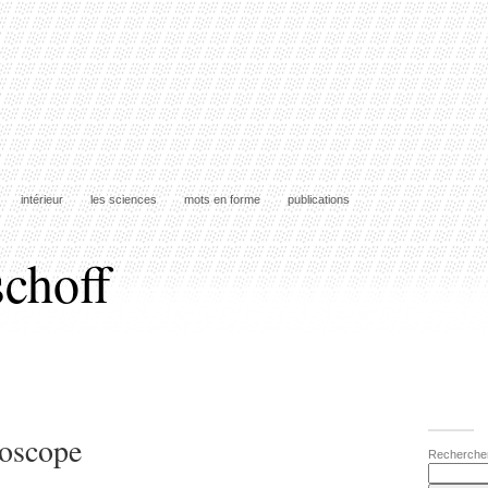
intérieur
les sciences
mots en forme
publications
schoff
roscope
Recherche