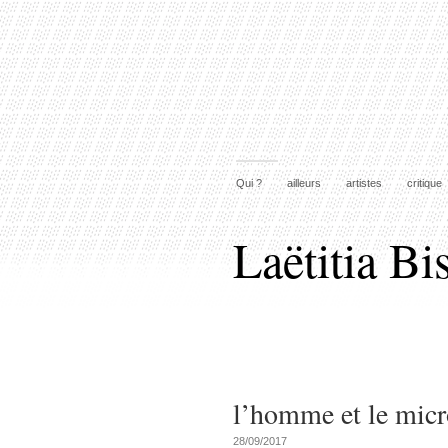
Qui ?
ailleurs
artistes
critique
Laëtitia Bi
l’homme et le mic
28/09/2017