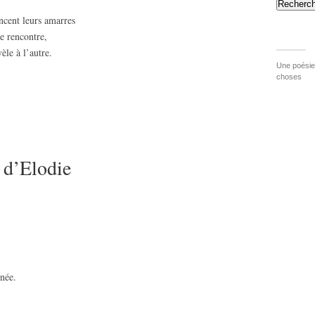
Recherch
cent leurs amarres
de rencontre,
èle à l’autre.
Une poésie 
choses
l d’Elodie
inée.