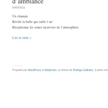
d’ambiance
03/03/2011
Un chaman
Révèle la bulle qui raille l’air
Réceptionne les zones incurvées de l’atmosphère.
Lire la suite »
Propulsé par
WordPress
et
Modernist
, un thème de
Rodrigo Galindez
, à peine mo