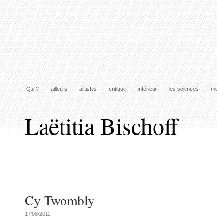
Qui ?
ailleurs
artistes
critique
intérieur
les sciences
mo
Laëtitia Bischoff
Cy Twombly
17/08/2011