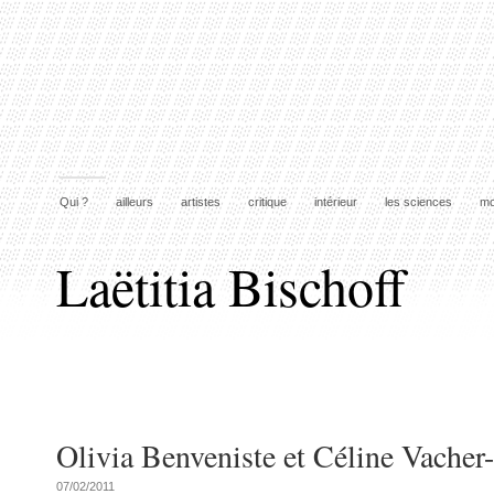
Qui ?
ailleurs
artistes
critique
intérieur
les sciences
mo
Laëtitia Bischoff
Olivia Benveniste et Céline Vacher-
07/02/2011