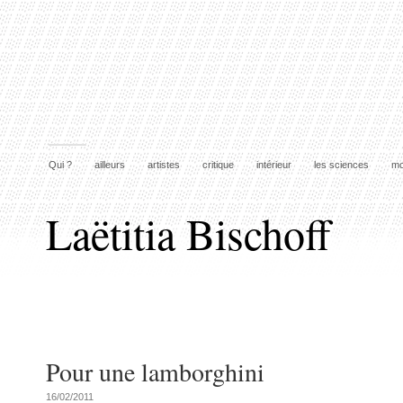
Qui ?
ailleurs
artistes
critique
intérieur
les sciences
mo
Laëtitia Bischoff
Pour une lamborghini
16/02/2011