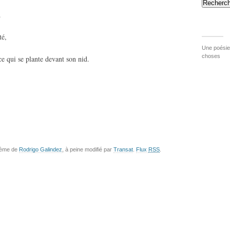
Recherch
.
té,
Une poésie 
choses
 ce qui se plante devant son nid.
hème de
Rodrigo Galindez
, à peine modifié par
Transat
.
Flux
RSS
.