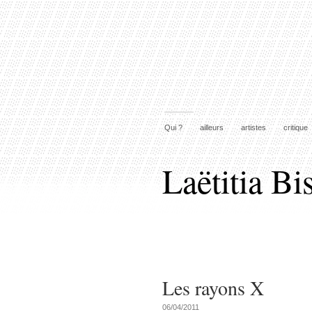
Qui ?
ailleurs
artistes
critique
Laëtitia Bi
Les rayons X
06/04/2011