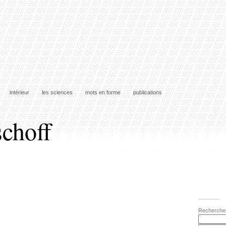
intérieur
les sciences
mots en forme
publications
schoff
Recherche