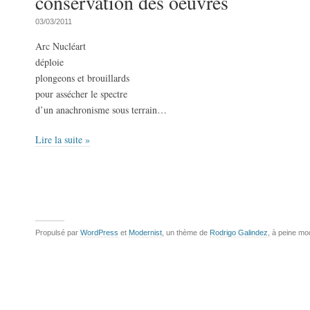
conservation des oeuvres
03/03/2011
Arc Nucléart
déploie
plongeons et brouillards
pour assécher le spectre
d’un anachronisme sous terrain…
Lire la suite »
Propulsé par
WordPress
et
Modernist
, un thème de
Rodrigo Galindez
, à peine mo