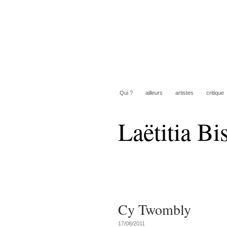
Qui ?
ailleurs
artistes
critique
Laëtitia Bi
Cy Twombly
17/08/2011