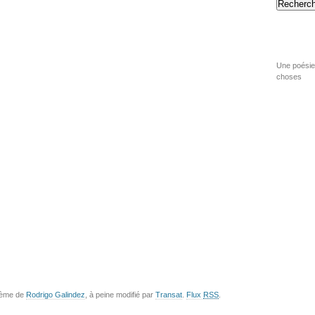
Recherch
Une poésie 
choses
hème de
Rodrigo Galindez
, à peine modifié par
Transat
.
Flux
RSS
.