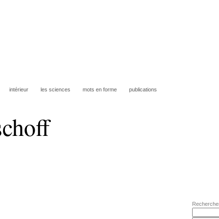
intérieur
les sciences
mots en forme
publications
schoff
Recherche