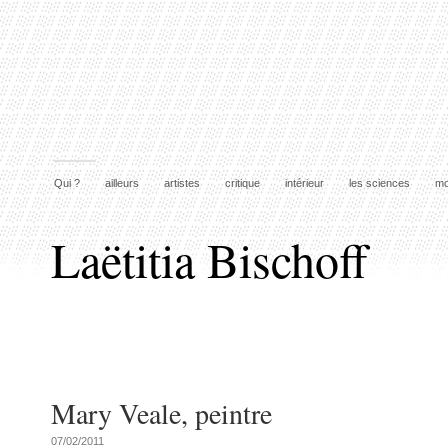
Qui ?
ailleurs
artistes
critique
intérieur
les sciences
mo
Laëtitia Bischoff
Mary Veale, peintre
07/02/2011