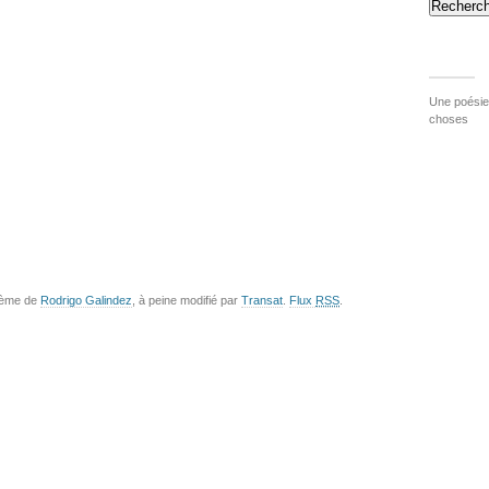
Recherch
Une poésie 
choses
hème de
Rodrigo Galindez
, à peine modifié par
Transat
.
Flux
RSS
.