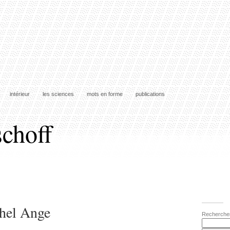
intérieur
les sciences
mots en forme
publications
schoff
chel Ange
Recherche