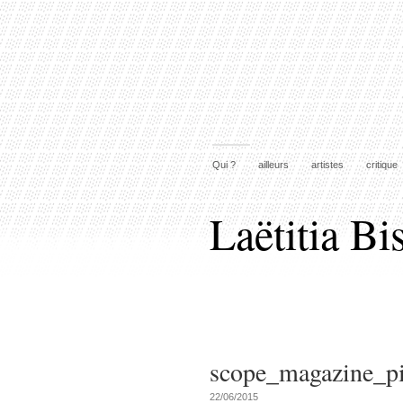
Qui ?
ailleurs
artistes
critique
Laëtitia Bi
scope_magazine_p
22/06/2015