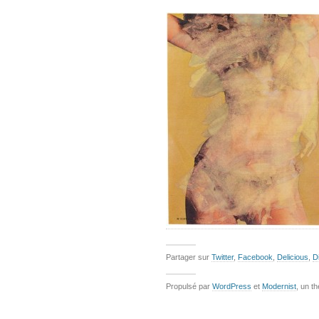
Partager sur
Twitter
,
Facebook
,
Delicious
,
D
Propulsé par
WordPress
et
Modernist
, un t