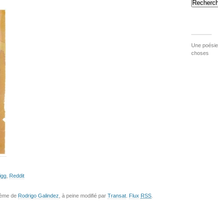
Recherch
Une poésie 
choses
igg
,
Reddit
hème de
Rodrigo Galindez
, à peine modifié par
Transat
.
Flux
RSS
.