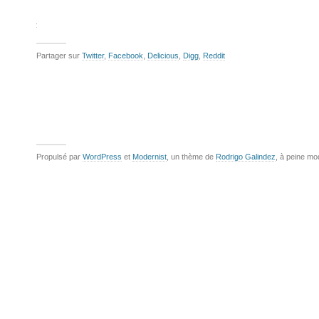
Partager sur
Twitter
,
Facebook
,
Delicious
,
Digg
,
Reddit
Propulsé par
WordPress
et
Modernist
, un thème de
Rodrigo Galindez
, à peine mo