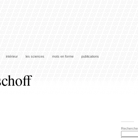
intérieur
les sciences
mots en forme
publications
schoff
Recherche