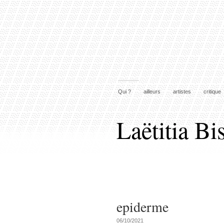
Qui ?
ailleurs
artistes
critique
Laëtitia Bi
epiderme
06/10/2021