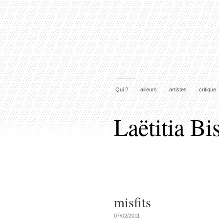
Qui ?
ailleurs
artistes
critique
Laëtitia Bi
misfits
07/02/2011