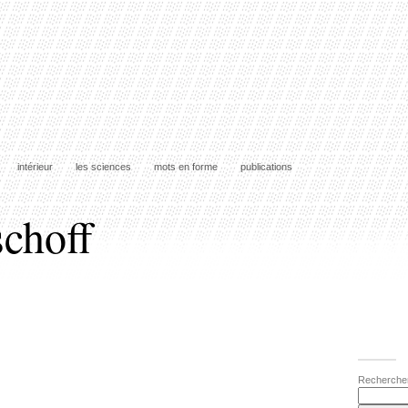
intérieur
les sciences
mots en forme
publications
schoff
Recherche