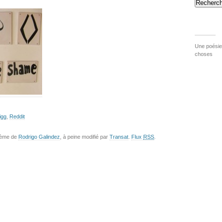
Recherch
Une poésie 
choses
igg
,
Reddit
hème de
Rodrigo Galindez
, à peine modifié par
Transat
.
Flux
RSS
.