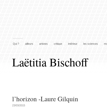
Qui ?
ailleurs
artistes
critique
intérieur
les sciences
mo
Laëtitia Bischoff
l’horizon -Laure Gilquin
23/03/2015