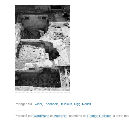
Partager sur
Twitter
,
Facebook
,
Delicious
,
Digg
,
Reddit
Propulsé par
WordPress
et
Modernist
, un thème de
Rodrigo Galindez
, à peine mo