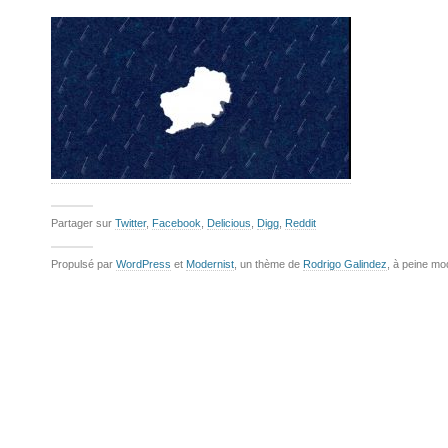
Partager sur
Twitter
,
Facebook
,
Delicious
,
Digg
,
Reddit
Propulsé par
WordPress
et
Modernist
, un thème de
Rodrigo Galindez
, à peine mo