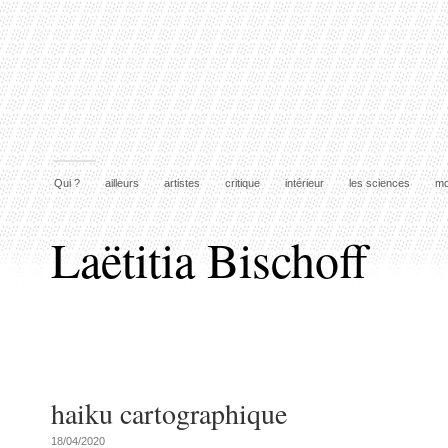
Qui ?
ailleurs
artistes
critique
intérieur
les sciences
mo
Laëtitia Bischoff
haiku cartographique
18/04/2020