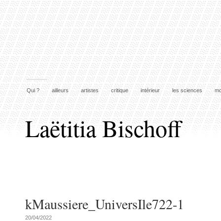
Qui ?
ailleurs
artistes
critique
intérieur
les sciences
mo
Laëtitia Bischoff
kMaussiere_UniversIle722-1
20/04/2022