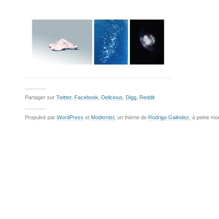
Partager sur
Twitter
,
Facebook
,
Delicious
,
Digg
,
Reddit
Propulsé par
WordPress
et
Modernist
, un thème de
Rodrigo Galindez
, à peine mo