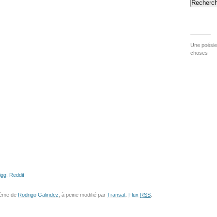
Recherch
Une poésie 
choses
igg
,
Reddit
hème de
Rodrigo Galindez
, à peine modifié par
Transat
.
Flux
RSS
.