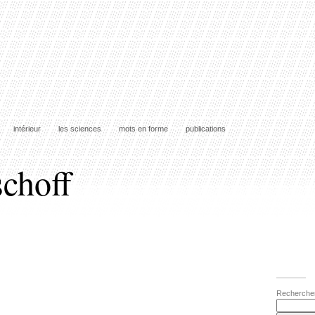
intérieur
les sciences
mots en forme
publications
schoff
Recherche