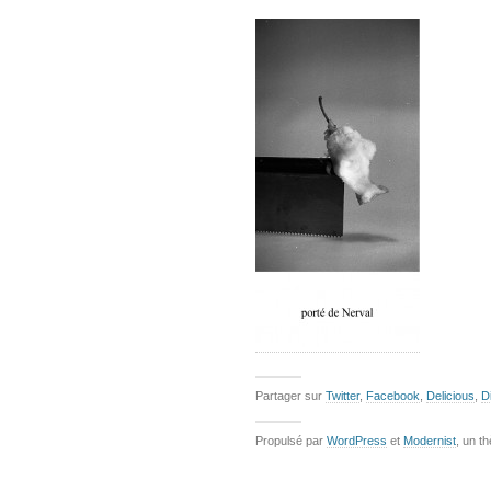
Partager sur
Twitter
,
Facebook
,
Delicious
,
D
Propulsé par
WordPress
et
Modernist
, un t