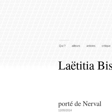
Qui ?
ailleurs
artistes
critique
Laëtitia Bi
porté de Nerval
12/05/2014